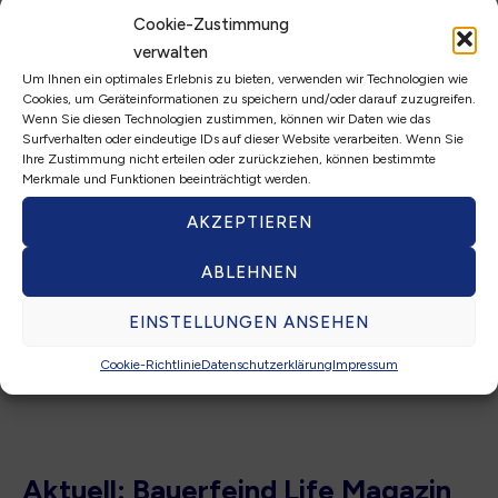
Cookie-Zustimmung
19.09.26
10:00 bis 13:00 Uhr
verwalten
Patientenveranstaltung Osteoporose
Um Ihnen ein optimales Erlebnis zu bieten, verwenden wir Technologien wie
Cookies, um Geräteinformationen zu speichern und/oder darauf zuzugreifen.
Festsaal Krankenhaus der Augustinnerinnen,
Wenn Sie diesen Technologien zustimmen, können wir Daten wie das
Surfverhalten oder eindeutige IDs auf dieser Website verarbeiten. Wenn Sie
Jakobstraße 27 – 31, 50678 Köln
Ihre Zustimmung nicht erteilen oder zurückziehen, können bestimmte
Merkmale und Funktionen beeinträchtigt werden.
26.09.26
09:00 bis 17:00 Uhr
AKZEPTIEREN
Bund der Osteologen Westfalen-Lippe e.V.
ABLEHNEN
REKO Symposium
EINSTELLUNGEN ANSEHEN
Jentschura Akademie, Otto-Hahn-Str. 22, 48161
Cookie-Richtlinie
Datenschutzerklärung
Impressum
Münster
Aktuell: Bauerfeind Life Magazin