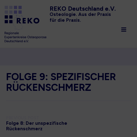
Skip
REKO Deutschland e.V.
to
Osteologie. Aus der Praxis
für die Praxis.
content
Men
Startseite
»
Folge 9: Spezifischer Rückenschmerz
FOLGE 9: SPEZIFISCHER
RÜCKENSCHMERZ
Post
PREVIOUS POST
Folge 8: Der unspezifische
Rückenschmerz
navigation