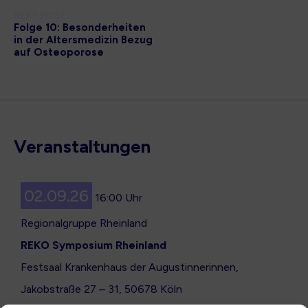
NEXT POST
Folge 10: Besonderheiten
in der Altersmedizin Bezug
auf Osteoporose
Veranstaltungen
02.09.26
16:00 Uhr
Regionalgruppe Rheinland
REKO Symposium Rheinland
Festsaal Krankenhaus der Augustinnerinnen,
Jakobstraße 27 – 31, 50678 Köln